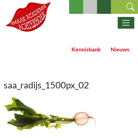
Ga naar de inhoud
Hoofdnavigatie
Kennisbank
Nieuws
saa_radijs_1500px_02