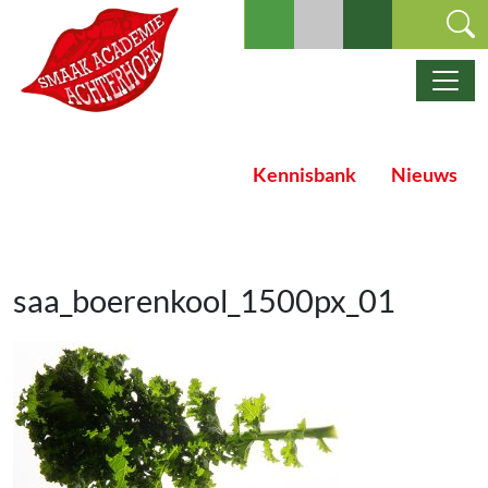
Ga naar de inhoud
Hoofdnavigatie
Kennisbank
Nieuws
saa_boerenkool_1500px_01