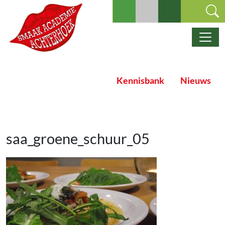
Ga naar de inhoud
Hoofdnavigatie
Kennisbank
Nieuws
saa_groene_schuur_05