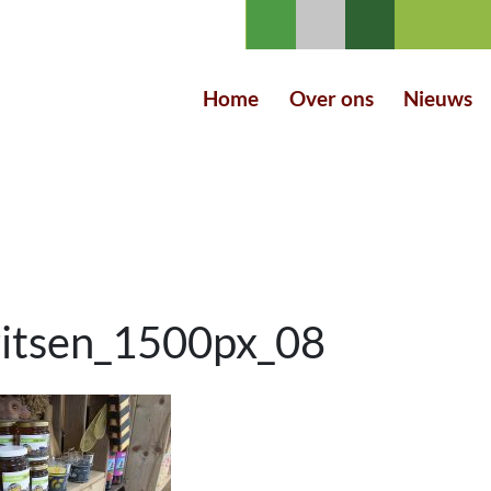
Home
Over ons
Nieuws
ritsen_1500px_08