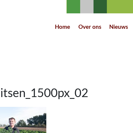
Home
Over ons
Nieuws
ritsen_1500px_02