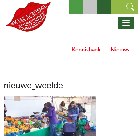
Ga naar de inhoud
Hoofdnavigatie
Kennisbank
Nieuws
nieuwe_weelde