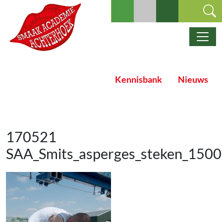
Ga naar de inhoud
Hoofdnavigatie
Kennisbank
Nieuws
170521
SAA_Smits_asperges_steken_150