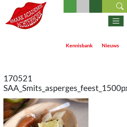
Ga naar de inhoud
Hoofdnavigatie
Kennisbank
Nieuws
170521
SAA_Smits_asperges_feest_1500p