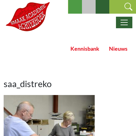
Ga naar de inhoud
Hoofdnavigatie
Kennisbank
Nieuws
saa_distreko