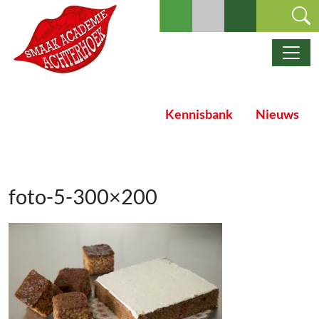
Ga naar de inhoud
Hoofdnavigatie
Kennisbank
Nieuws
foto-5-300×200