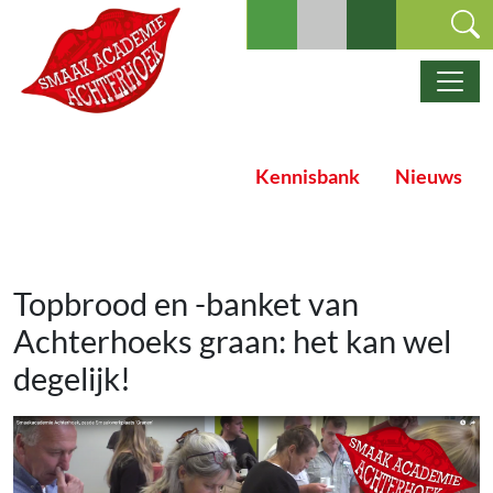
Ga naar de inhoud
Hoofdnavigatie
Kennisbank
Nieuws
Topbrood en -banket van
Achterhoeks graan: het kan wel
degelijk!