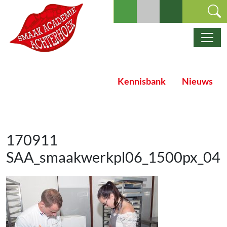
Ga naar de inhoud
Hoofdnavigatie
Kennisbank
Nieuws
170911
SAA_smaakwerkpl06_1500px_04