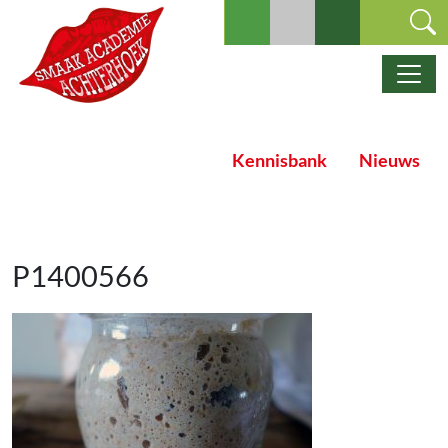
Ga naar de inhoud
Hoofdnavigatie
Kennisbank
Nieuws
P1400566