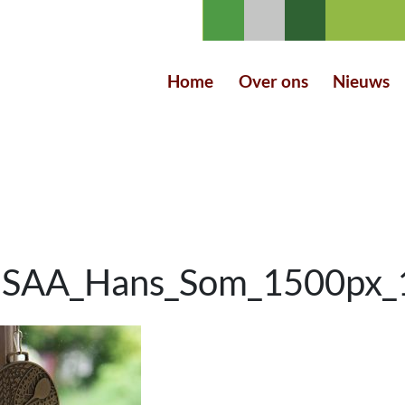
Home
Over ons
Nieuws
 SAA_Hans_Som_1500px_