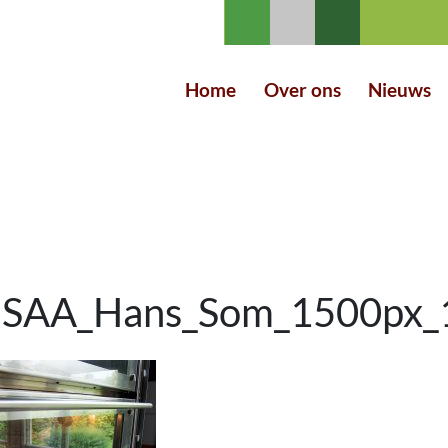
Home
Over ons
Nieuws
 SAA_Hans_Som_1500px_