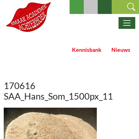
Ga naar de inhoud
Hoofdnavigatie
Kennisbank
Nieuws
170616
SAA_Hans_Som_1500px_11