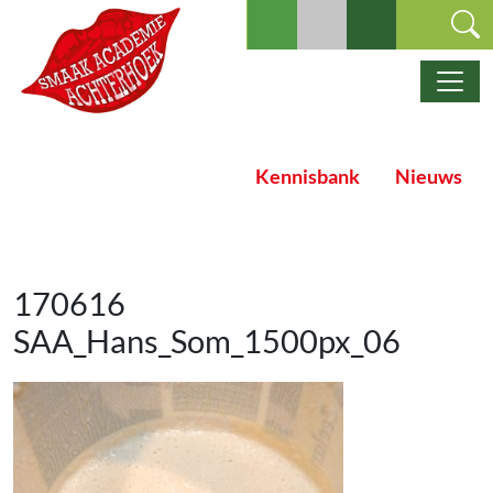
Ga naar de inhoud
Hoofdnavigatie
Kennisbank
Nieuws
170616
SAA_Hans_Som_1500px_06