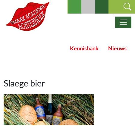
Ga naar de inhoud
Hoofdnavigatie
Kennisbank
Nieuws
Slaege bier