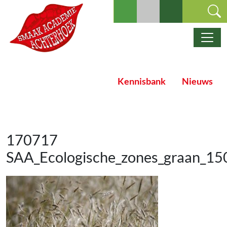
Ga naar de inhoud
Hoofdnavigatie
Kennisbank
Nieuws
170717
SAA_Ecologische_zones_graan_15