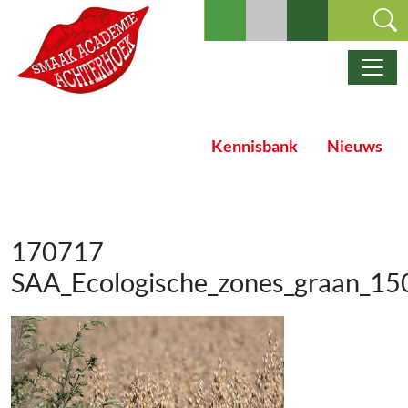
Ga naar de inhoud
Hoofdnavigatie
Kennisbank
Nieuws
170717
SAA_Ecologische_zones_graan_15