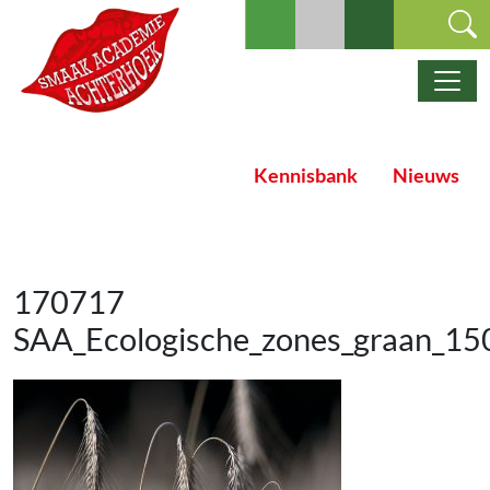
Ga naar de inhoud
Hoofdnavigatie
Kennisbank
Nieuws
170717
SAA_Ecologische_zones_graan_15