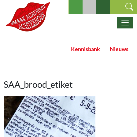
Ga naar de inhoud
Hoofdnavigatie
Kennisbank
Nieuws
SAA_brood_etiket