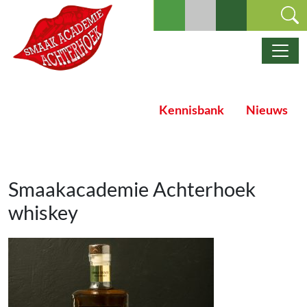
Ga naar de inhoud
Hoofdnavigatie
Kennisbank
Nieuws
Smaakacademie Achterhoek
whiskey