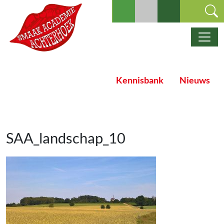
Ga naar de inhoud
Hoofdnavigatie
Kennisbank
Nieuws
SAA_landschap_10