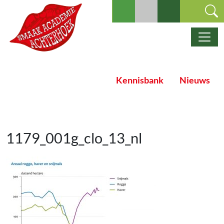
Ga naar de inhoud
Hoofdnavigatie
Kennisbank
Nieuws
1179_001g_clo_13_nl