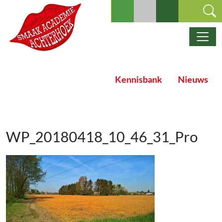
Ga naar de inhoud
Hoofdnavigatie
Kennisbank
Nieuws
WP_20180418_10_46_31_Pro