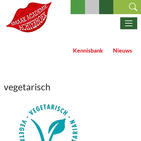
Ga naar de inhoud
Hoofdnavigatie
Kennisbank
Nieuws
vegetarisch