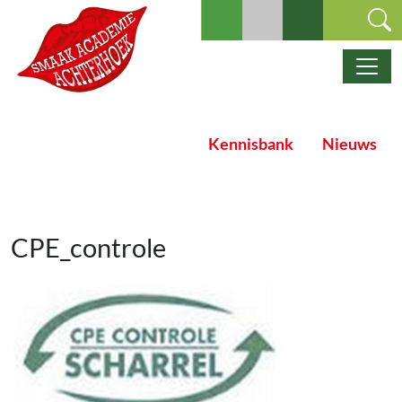
Ga naar de inhoud
Hoofdnavigatie
Kennisbank
Nieuws
CPE_controle