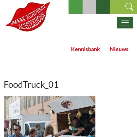
Ga naar de inhoud
Hoofdnavigatie
Kennisbank
Nieuws
FoodTruck_01