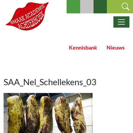
Ga naar de inhoud
Hoofdnavigatie
Kennisbank
Nieuws
SAA_Nel_Schellekens_03