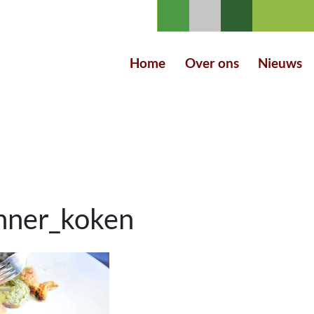
Home
Over ons
Nieuws
nner_koken