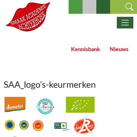
Ga naar de inhoud
Hoofdnavigatie
Kennisbank
Nieuws
SAA_logo’s-keurmerken