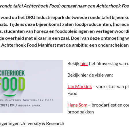
ronde tafel Achterhoek Food: opmaat naar een Achterhoek Foo
vond op het DRU Industriepark de tweede ronde tafel bijeenk
ats. Tijdens deze bijeenkomst zaten foodproducenten, (horec
 studenten van horeca en foodopleidingen en vertegenwoordi
 de overheid met elkaar in een zaal. Doel van deze ontmoeting 
 Achterhoek Food Manifest met de ambitie; een onderscheidend
Bekijk
hier
het filmverslag van 
Bekijk hier de visie van:
Jan Markink
– voorzitter van 
Food
Hans Som
– broodartiest en c
broodbakken
geningen University & Research