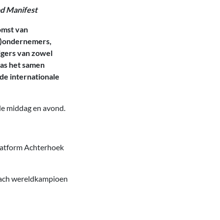
d Manifest
omst van
a)ondernemers,
gers van zowel
was het samen
e internationale
de middag en avond.
platform Achterhoek
oach wereldkampioen