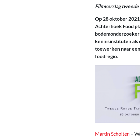
Filmverslag t
weede 
Op 28 oktober 2021 
Achterhoek Food pla
bodemonderzoekers,
kennisinstituten als
toewerken naar een
foodregio.
Martin Scholten
– Wa