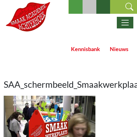
Ga naar de inhoud
Hoofdnavigatie
Kennisbank
Nieuws
SAA_schermbeeld_Smaakwerkplaa