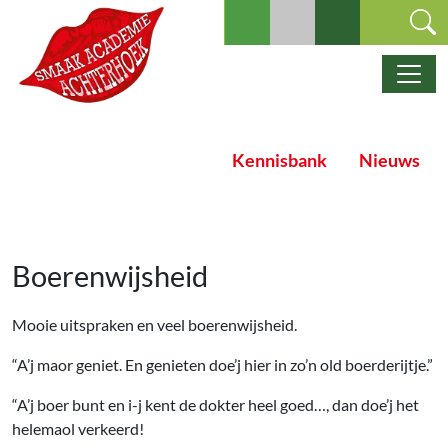
Ga naar de inhoud
Hoofdnavigatie
Kennisbank
Nieuws
Boerenwijsheid
Mooie uitspraken en veel boerenwijsheid.
“A’j maor geniet. En genieten doe’j hier in zo’n old boerderijtje.”
“A’j boer bunt en i-j kent de dokter heel goed…, dan doe’j het
helemaol verkeerd!