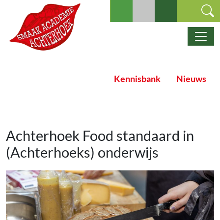
Ga naar de inhoud
Hoofdnavigatie
Kennisbank
Nieuws
Achterhoek Food standaard in
(Achterhoeks) onderwijs