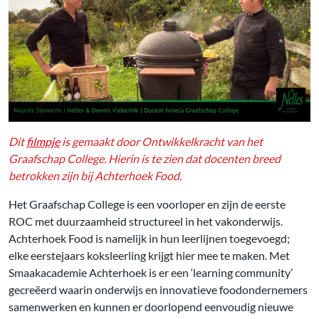
Dit
filmpje
is gemaakt door Ontwikkelkracht van het
Graafschap College. Hierin is te zien dat docenten breed
betrokken zijn bij Achterhoek Food.
Het Graafschap College is een voorloper en zijn de eerste
ROC met duurzaamheid structureel in het vakonderwijs.
Achterhoek Food is namelijk in hun leerlijnen toegevoegd;
elke eerstejaars koksleerling krijgt hier mee te maken. Met
Smaakacademie Achterhoek is er een ‘learning community’
gecreëerd waarin onderwijs en innovatieve foodondernemers
samenwerken en kunnen er doorlopend eenvoudig nieuwe