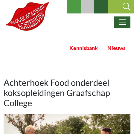
Ga naar de inhoud
Hoofdnavigatie
Kennisbank
Nieuws
Achterhoek Food onderdeel
koksopleidingen Graafschap
College