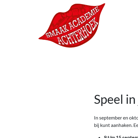
Ga naar de inhoud
Hoofdnavigatie
Speel in
In september en okto
bij kunt aanhaken. Ee
9 t/m 15 septem