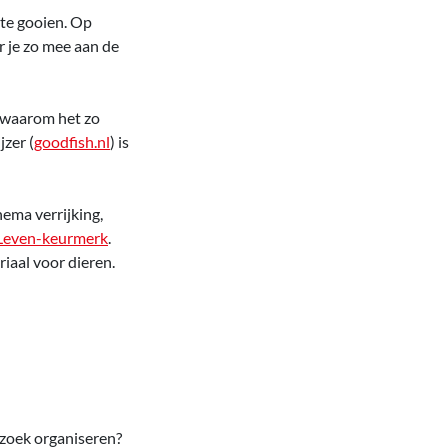
 te gooien. Op
r je zo mee aan de
e waarom het zo
zer (
goodfish.nl
) is
ema verrijking,
 Leven-keurmerk
.
iaal voor dieren.
ezoek organiseren?