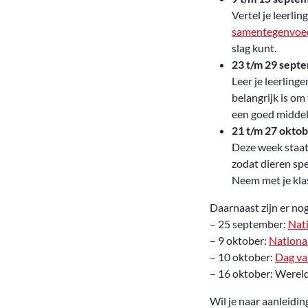
Vertel je leerli
samentegenvoeds
slag kunt.
23 t/m 29 sept
Leer je leerlin
belangrijk is o
een goed middel
21 t/m 27 okto
Deze week staat
zodat dieren spe
Neem met je klas
Daarnaast zijn er no
– 25 september:
Nat
– 9 oktober:
Nationa
– 10 oktober:
Dag va
– 16 oktober: Werel
Wil je naar aanleidi