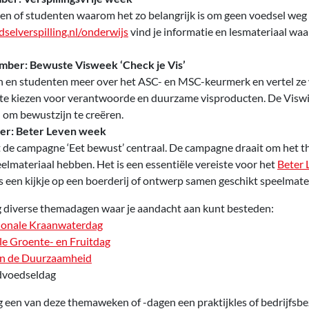
ngen of studenten waarom het zo belangrijk is om geen voedsel weg
elverspilling.nl/onderwijs
vind je informatie en lesmateriaal waa
ember: Bewuste Visweek ‘Check je Vis’
gen en studenten meer over het ASC- en MSC-keurmerk en vertel z
m te kiezen voor verantwoorde en duurzame visproducten. De Viswij
 om bewustzijn te creëren.
ber: Beter Leven week
 de campagne ‘Eet bewust’ centraal. De campagne draait om het th
elmateriaal hebben. Het is een essentiële vereiste voor het
Beter
 een kijkje op een boerderij of ontwerp samen geschikt speelmater
g diverse themadagen waar je aandacht aan kunt besteden:
ionale Kraanwaterdag
le Groente- en Fruitdag
n de Duurzaamheid
dvoedseldag
ng een van deze themaweken of -dagen een praktijkles of bedrijfsb