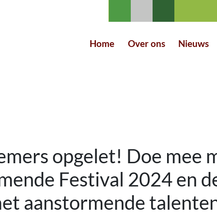
Home
Over ons
Nieuws
mers opgelet! Doe mee m
lmende Festival 2024 en d
met aanstormende talenten