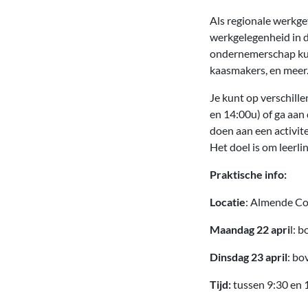
Als regionale werkgev
werkgelegenheid in 
ondernemerschap kunn
kaasmakers, en meer
Je kunt op verschil
en 14:00u) of ga aan
doen aan een activite
Het doel is om leerl
Praktische info:
Locatie
: Almende Col
Maandag 22 apri
l: 
Dinsdag 23 april
: bo
Tijd:
tussen 9:30 en 