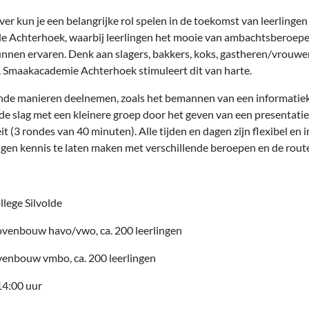
er kun je een belangrijke rol spelen in de toekomst van leerlingen
de Achterhoek, waarbij leerlingen het mooie van ambachtsberoep
en ervaren. Denk aan slagers, bakkers, koks, gastheren/vrouwen,
. Smaakacademie Achterhoek stimuleert dit van harte.
lende manieren deelnemen, zoals het bemannen van een informatie
 de slag met een kleinere groep door het geven van een presentatie
it (3 rondes van 40 minuten). Alle tijden en dagen zijn flexibel en i
ingen kennis te laten maken met verschillende beroepen en de rout
lege Silvolde
bovenbouw havo/vwo, ca. 200 leerlingen
venbouw vmbo, ca. 200 leerlingen
14:00 uur