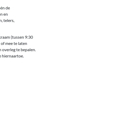
 én de
en en
 telers,
kraam (tussen 9:30
 of mee te laten
n overleg te bepalen.
e hiernaartoe.