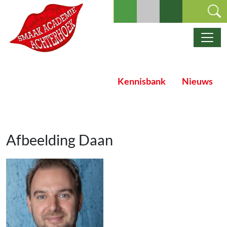
Ga naar de inhoud
Hoofdnavigatie
Kennisbank
Nieuws
Afbeelding Daan