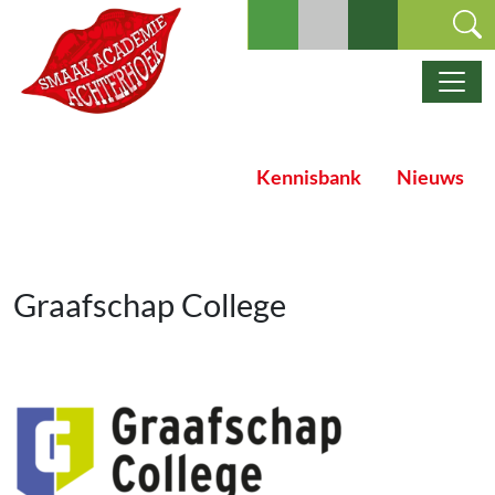
Ga naar de inhoud
Hoofdnavigatie
Kennisbank
Nieuws
Graafschap College